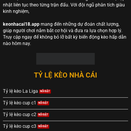
nhật liên tục theo từng trận đấu. Với đội ngũ phân tích giàu
kinh nghiệm,
keonhacai18.app
mang đến những dự đoán chất lượng,
giúp người chơi nắm bắt cơ hội và đưa ra lựa chọn hợp lý.
Truy cập ngay để không bỏ lỡ bất kỳ biến động kèo hấp dẫn
nào hôm nay.
TỶ LỆ KÈO NHÀ CÁI
Tỷ lệ kèo La Liga
Tỷ lệ kèo cup c1
Tỷ lệ kèo cup c2
Tỷ lệ kèo cup c3