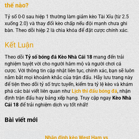
thế nào?
Tỷ số 0-0 sau hiệp 1 thường làm giảm kèo Tài Xỉu (từ 2.5
xuống 2.0) và thay đổi kèo chấp nếu đội mạnh chưa ghi
bàn. Theo dõi hiệp 2 là chìa khóa để đặt cược chính xác.
Kết Luận
Theo dõi
Tỷ số bóng đá Kèo Nhà Cái 18
mang đến trải
nghiệm tuyệt vời cho người hâm mộ và người chơi cá
cược. Với thông tin cập nhật liên tục, chính xác, bạn sẽ luôn
nắm bắt mọi khoảnh khắc của trận đấu. Hãy lưu trang này
để tiện theo dõi tỷ số trực tuyến, kiểm tra tỷ lệ kèo và khám
phá các bài viết liên quan như
Lịch thi đấu bóng đá
, nhận
định trận đấu hay bảng xếp hạng. Truy cập ngay
Kèo Nhà
Cái 18
để trải nghiệm dịch vụ tốt nhất!
Bài viết mới
Nhận định kèo West Ham vs