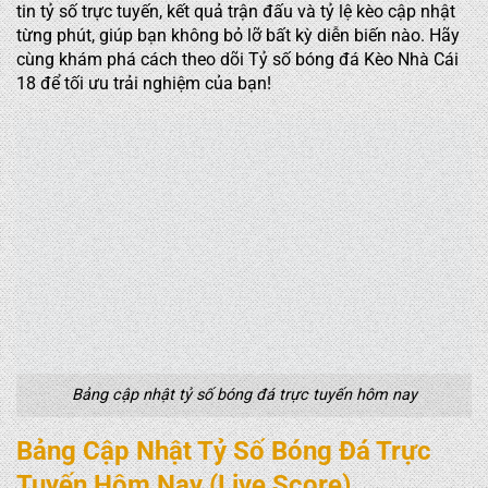
tin tỷ số trực tuyến, kết quả trận đấu và tỷ lệ kèo cập nhật
từng phút, giúp bạn không bỏ lỡ bất kỳ diễn biến nào. Hãy
cùng khám phá cách theo dõi Tỷ số bóng đá Kèo Nhà Cái
18 để tối ưu trải nghiệm của bạn!
Bảng cập nhật tỷ số bóng đá trực tuyến hôm nay
Bảng Cập Nhật Tỷ Số Bóng Đá Trực
Tuyến Hôm Nay (Live Score)