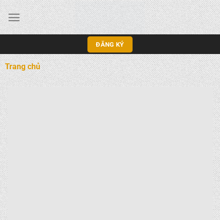
Bỏ
qua
nội
dung
ĐĂNG KÝ
Trang chủ