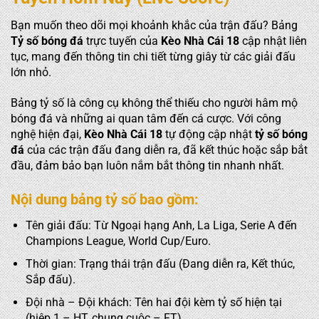
Bạn muốn theo dõi mọi khoảnh khắc của trận đấu? Bảng
Tỷ số bóng đá
trực tuyến của
Kèo Nhà Cái 18
cập nhật liên
tục, mang đến thông tin chi tiết từng giây từ các giải đấu
lớn nhỏ.
Bảng tỷ số
là công cụ không thể thiếu cho người hâm mộ
bóng đá và những ai quan tâm đến cá cược. Với công
nghệ hiện đại,
Kèo Nhà Cái 18
tự động cập nhật
tỷ số bóng
đá
của các trận đấu đang diễn ra, đã kết thúc hoặc sắp bắt
đầu, đảm bảo bạn luôn nắm bắt thông tin nhanh nhất.
Nội dung bảng tỷ số bao gồm:
Tên giải đấu: Từ Ngoại hạng Anh, La Liga, Serie A đến
Champions League, World Cup/Euro.
Thời gian: Trạng thái trận đấu (Đang diễn ra, Kết thúc,
Sắp đấu).
Đội nhà – Đội khách: Tên hai đội kèm tỷ số hiện tại
(hiệp 1 – HT, chung cuộc – FT).