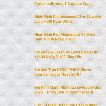
Portsmouth vòng 1 Carabao Cup
2026/27
Nhận Định Chapecoense Af vs Cruzeiro
Lúc 04h30 Ngày 03/08
Nhận Định Kèo Magdeburg Vs West
Ham 19h30 Ngày 01/08
Soi Kèo Rw Essen Vs Leverkusen Lúc
16h00 Ngày 01/08 Giao Hữu
Soi Kèo Trận CSKA 1948 Sofia vs
Spartak Trnava Ngày 29/07
Đội Hình Mạnh Nhất Của Liverpool Mùa
2025 – Phân Tích Từ Keonhacai18
Lịch Sử Hình Thành Câu Lạc Bộ Inter