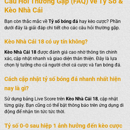
Câu Hỏi Thường Gặp (FAQ) về Tỷ Số &
Kèo Nhà Cái
Bạn còn thắc mắc về
Tỷ số bóng đá
hay kèo cược? Phần
dưới đây là giải đáp chi tiết cho các câu hỏi thường gặp.
Kèo Nhà Cái 18 có uy tín không?
Kèo Nhà Cái 18
được đánh giá cao nhờ thông tin chính
xác, cập nhật nhanh và giao diện thân thiện. Đây là lựa
chọn lý tưởng cho cả người chơi cá cược và fan bóng đá.
Cách cập nhật tỷ số bóng đá nhanh nhất hiện
nay là gì?
Sử dụng bảng Live Score trên
Kèo Nhà Cái 18
, cập nhật
từng giây. Bạn cũng có thể bật thông báo trên ứng dụng di
động để nhận tin tức tức thời.
Tỷ số 0-0 sau hiệp 1 ảnh hưởng đến kèo cược