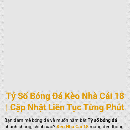
Tỷ Số Bóng Đá Kèo Nhà Cái 18
| Cập Nhật Liên Tục Từng Phút
Bạn đam mê bóng đá và muốn nắm bắt
Tỷ số bóng đá
nhanh chóng, chính xác?
Kèo Nhà Cái 18
mang đến thông